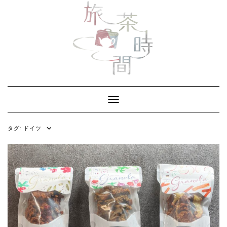
Skip
to
content
Toggle Navigation
タグ:
ドイツ