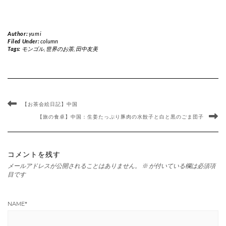
Author:
yumi
Filed Under:
column
Tags:
モンゴル
,
世界のお茶
,
田中友美
【お茶会絵日記】中国
【旅の食卓】中国：生姜たっぷり豚肉の水餃子と白と黒のごま団子
コメントを残す
メールアドレスが公開されることはありません。
※
が付いている欄は必須項
目です
NAME
*