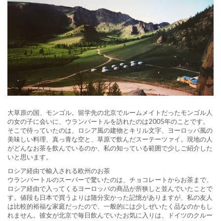
大草原の国、モンゴル。留学先の北京でルームメイトだったモンゴル人
の女の子に会いに、ウランバートルを訪れたのは2005年のことです。
そこで待っていたのは、ロシア風の建物とキリル文字、ヨーロッパ風の
美味しい料理、真っ青な空と、草原で飲んだスーテーツァイ。現地の人
がどんなお茶を飲んでいるのか、私の知っている範囲で少しご紹介した
いと思います。
ロシア経由で輸入される欧州のお茶
ウランバートルのスーパーで驚いたのは、チョコレートからお茶まで、
ロシア経由で入ってくるヨーロッパの商品が所狭しと並んでいたことで
す。値段も日本で買うよりは随分安かった記憶がありますが、私の友人
は比較的裕福な家庭だったので、一般的には少しぜいたく品なのかもし
れません。彼女が北京で毎日飲んでいたお気に入りは、ドイツのクルー