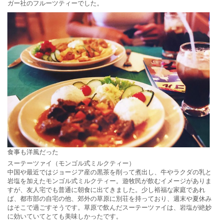
ガー社のフルーツティーでした。
食事も洋風だった
スーテーツァイ（モンゴル式ミルクティー）
中国や最近ではジョージア産の黒茶を削って煮出し、牛やラクダの乳と
岩塩を加えたモンゴル式ミルクティー。遊牧民が飲むイメージがありま
すが、友人宅でも普通に朝食に出てきました。少し裕福な家庭であれ
ば、都市部の自宅の他、郊外の草原に別荘を持っており、週末や夏休み
はそこで過ごすそうです。草原で飲んだスーテーツァイは、岩塩が絶妙
に効いていてとても美味しかったです。