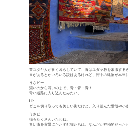
昔ユダヤ人が多く暮らしていて、青はユダヤ教を象徴する
果があるとかいろいろ説はあるけれど、街中の建物が本当
うさビー
濃いのから薄いのまで、青・青・青！
青い迷路に入り込んだみたい。
Hin
どこを切り取っても美しい街だけど、入り組んだ階段や小
うさビー
猫もたくさんいたわね。
青い街を背景にたたずむ猫たちは、なんだか神秘的だった