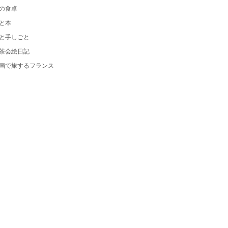
の食卓
と本
と手しごと
茶会絵日記
画で旅するフランス