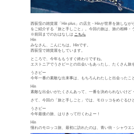
西荻窪の雑貨屋「Hin plus」の店主・Hinが世界を旅
をご紹介する「旅と手しごと」。今回の旅は、旅の相棒・
※前回までのおはなしは
こちら
Hin
みなさん、こんにちは。Hinです。
西荻窪で雑貨屋をしています。
ところで、今年ももうすぐ終わりですね。
エストニアでうさビーとの出会いもあったし、たくさん旅
うさビー
今年一番の素敵な出来事は、もちろんわたしと出会ったこ
Hin
素敵な出会いがたくさんあって、一番を決められないけど
さて、今回の「旅と手しごと」では、モロッコをめぐるひ
うさビー
今年最後の旅、はりきって行くわよー！
Hin
憧れのモロッコ旅、最初に訪れたのは、青い街・シャウエ