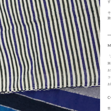
す
そ
旅
M
「
旅
お
コ
お
C
世