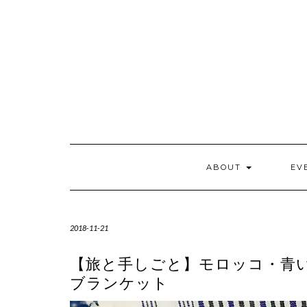
Skip
to
content
ABOUT
EV
2018-11-21
【旅と手しごと】モロッコ・青
ブランケット