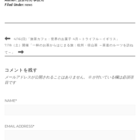
Filed Under:
news
4/16(日)「旅茶カフェ：世界のお菓子 4月～トライフル～イギリス」
7/18（土）開催「一杯のお茶からはじまる旅：杭州・径山茶 ～茶道のルーツを訪ね
て～」
コメントを残す
メールアドレスが公開されることはありません。
※
が付いている欄は必須項
目です
NAME
*
EMAIL ADDRESS
*