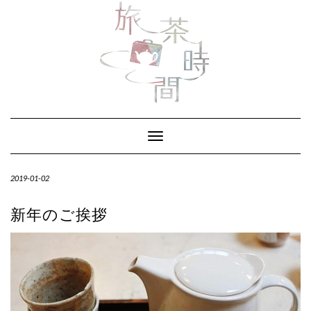
Skip
to
content
Toggle Navigation
2019-01-02
新年のご挨拶