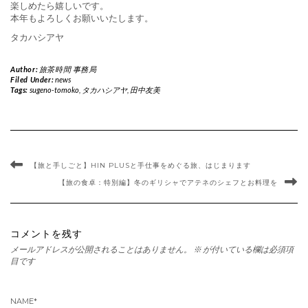
楽しめたら嬉しいです。
本年もよろしくお願いいたします。
タカハシアヤ
Author:
旅茶時間 事務局
Filed Under:
news
Tags:
sugeno-tomoko
,
タカハシアヤ
,
田中友美
【旅と手しごと】HIN PLUSと手仕事をめぐる旅、はじまります
【旅の食卓：特別編】冬のギリシャでアテネのシェフとお料理を
コメントを残す
メールアドレスが公開されることはありません。
※
が付いている欄は必須項
目です
NAME
*