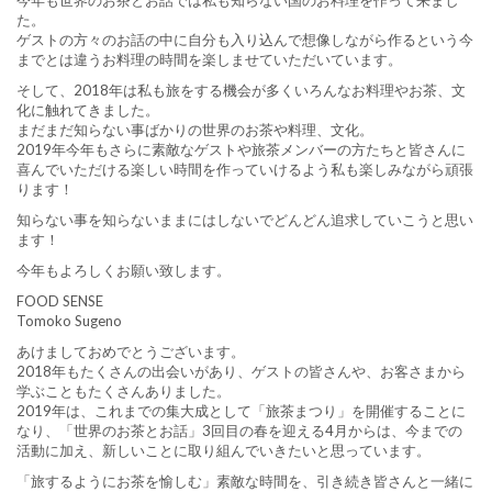
今年も世界のお茶とお話では私も知らない国のお料理を作って来まし
た。
ゲストの方々のお話の中に自分も入り込んで想像しながら作るという今
までとは違うお料理の時間を楽しませていただいています。
そして、2018年は私も旅をする機会が多くいろんなお料理やお茶、文
化に触れてきました。
まだまだ知らない事ばかりの世界のお茶や料理、文化。
2019年今年もさらに素敵なゲストや旅茶メンバーの方たちと皆さんに
喜んでいただける楽しい時間を作っていけるよう私も楽しみながら頑張
ります！
知らない事を知らないままにはしないでどんどん追求していこうと思い
ます！
今年もよろしくお願い致します。
FOOD SENSE
Tomoko Sugeno
あけましておめでとうございます。
2018年もたくさんの出会いがあり、ゲストの皆さんや、お客さまから
学ぶこともたくさんありました。
2019年は、これまでの集大成として「旅茶まつり」を開催することに
なり、「世界のお茶とお話」3回目の春を迎える4月からは、今までの
活動に加え、新しいことに取り組んでいきたいと思っています。
「旅するようにお茶を愉しむ」素敵な時間を、引き続き皆さんと一緒に