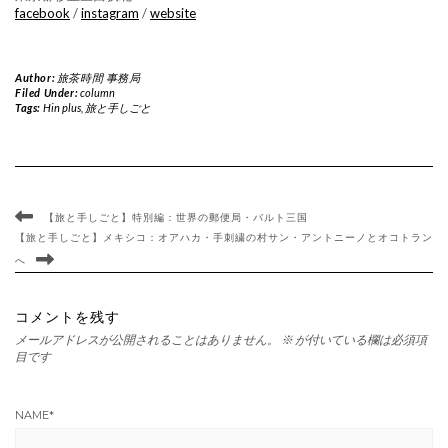
facebook
/
instagram
/
website
Author:
旅茶時間 事務局
Filed Under:
column
Tags:
Hin plus
,
旅と手しごと
【旅と手しごと】特別編：世界の郵便局・バルト三国
【旅と手しごと】メキシコ：オアハカ・手刺繍の村サン・アントニーノとオコトラン
へ
コメントを残す
メールアドレスが公開されることはありません。
※
が付いている欄は必須項
目です
NAME
*