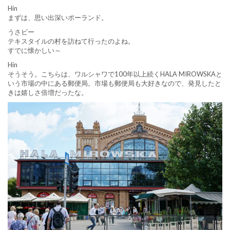
Hin
まずは、思い出深いポーランド。
うさビー
テキスタイルの村を訪ねて行ったのよね。
すでに懐かしい～
Hin
そうそう。こちらは、ワルシャワで100年以上続くHALA MIROWSKAと
いう市場の中にある郵便局。市場も郵便局も大好きなので、発見したと
きは嬉しさ倍増だったな。