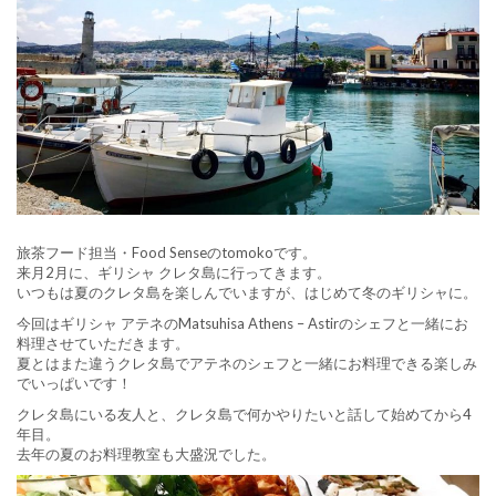
旅茶フード担当・Food Senseのtomokoです。
来月2月に、ギリシャ クレタ島に行ってきます。
いつもは夏のクレタ島を楽しんでいますが、はじめて冬のギリシャに。
今回はギリシャ アテネのMatsuhisa Athens – Astirのシェフと一緒にお
料理させていただきます。
夏とはまた違うクレタ島でアテネのシェフと一緒にお料理できる楽しみ
でいっぱいです！
クレタ島にいる友人と、クレタ島で何かやりたいと話して始めてから4
年目。
去年の夏のお料理教室も大盛況でした。