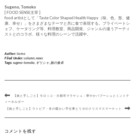
Sugeno, Tomoko
[ FOOD SENSE主宰 ]
food artistとして「Taste Color Shaped Health Happy（味、色、形、健
康、幸せ）」をさまざまなテーマと共に食で表現する。プライベートシ
ェフ、ケータリング等、料理教室、商品開発、ジャンルの違うアーティ
ストとのコラボ、様々な料理のシーンで活躍中。
Author:
tomo
Filed Under:
column
,
news
Tags:
sugeno-tomoko
,
ギリシャ
,
旅の食卓
【旅と手しごと】モロッコ・大都市マラケシュ：華やかバブーシュとミントテ
ィーホルダー
【旅と手しごと】ラトビア・冬の暖かい手仕事とリガのクリスマスマーケット
コメントを残す