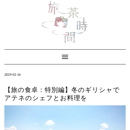
Skip
to
content
Toggle Navigation
2019-01-16
【旅の食卓：特別編】冬のギリシャで
アテネのシェフとお料理を