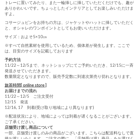
トレーに置いてみたり、また一輪挿しに挿していただくだけでも、趣が
ありかわいいです。ちょっとしたインテリアとしてお楽しみいただけま
すよ。
コサージュピンをお持ちの方は、ジャケットやハットに挿していただく
と、オシャレのワンポイントとしてもお使いいただけます。
サイズ：およそ5×10㎝
※すべて自然素材を使用しているため、個体差が発生します。ここで
は、目安のサイズを記載しております
予約方法
11/22～12/5まで、ネットショップにてご予約いただき、12/15に一斉
発送させていただきます。
数量限定となりますので、販売予定数に到達次第売り切れとなります。
旅茶時間[ online store ]
お届けまでの流れ
11/22～12/5 ご注文受付
12/15 発送
12/16, 17 到着(受け取り地域により異なります)
※配送状況により、地域によっては到着が遅くなることがございます。
ご了承ください。
店舗受け渡し商品について
一部、店舗受け渡しのみの商品がございます。こちらは配送料なしで直
接お渡しいたします。ご注文の際に、「店舗受け渡し商品」をお選びく