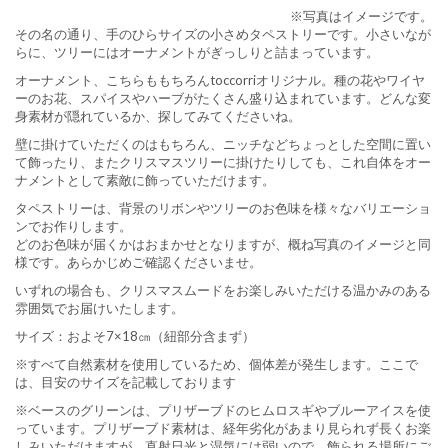
※写真はイメージです。
その名の通り、手のひらサイズの小さめタペストリーです。小さいなが
らに、ツリーにはオーナメントがぎっしりと詰まっています。
オーナメント、こちらももちろんtoccorriオリジナル。種の花やワイヤ
ーのお花、スパイスやハーブがたくさん盛り込まれています。どんな変
身素材が隠れているか、探してみてくださいね。
壁に掛けていただくのはもちろん、ニッチなどちょっとした空間に置い
て飾ったり、またクリスマスツリーに掛けたりしても、これ自体をオー
ナメントとして素敵に飾っていただけます。
タペストリーは、背景のリボンやツリーのお色味を様々なバリエーショ
ンでお作りします。
どのお色味が届くかはおまかせとなりますが、概ね写真のイメージと同
様です。あらかじめご確認くださいませ。
いずれの場合も、クリスマスムードをお楽しみいただける温かみのある
雰囲気でお届けいたします。
サイズ：およそ7×18㎝（紐部分含まず）
※すべて自然素材を使用しているため、個体差が発生します。ここで
は、目安のサイズを記載しております
※ベースのグリーンは、プリザーブドのヒムロスギやブルーアイスを使
っています。プリザーブド素材は、経年劣化があまり見られず長くお楽
しみいただけますが、直射日光と湿気には弱いので、飾られる場所にご