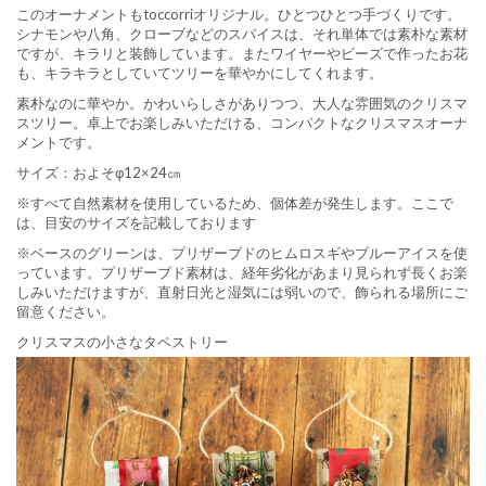
このオーナメントもtoccorriオリジナル。ひとつひとつ手づくりです。
シナモンや八角、クローブなどのスパイスは、それ単体では素朴な素材
ですが、キラリと装飾しています。またワイヤーやビーズで作ったお花
も、キラキラとしていてツリーを華やかにしてくれます。
素朴なのに華やか。かわいらしさがありつつ、大人な雰囲気のクリスマ
スツリー。卓上でお楽しみいただける、コンパクトなクリスマスオーナ
メントです。
サイズ：およそφ12×24㎝
※すべて自然素材を使用しているため、個体差が発生します。ここで
は、目安のサイズを記載しております
※ベースのグリーンは、プリザーブドのヒムロスギやブルーアイスを使
っています。プリザーブド素材は、経年劣化があまり見られず長くお楽
しみいただけますが、直射日光と湿気には弱いので、飾られる場所にご
留意ください。
クリスマスの小さなタペストリー