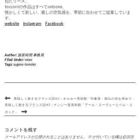
ねたリース。
toccorriの作品はすべてonlyone。
懐かしくて新しい、癒しの空気感を、季節に合わせてご提案していま
す。
website
instagram
Facebook
Author:
旅茶時間 事務局
Filed Under:
news
Tags:
sugeno-tomoko
美味しく旅するフランス語#2：オルセー美術館「印象派・南仏の光を求めて」
美味しく旅するフランス語#3：ナンシー派美術館「アール・ヌーヴォーとベル・エ
ポック」
コメントを残す
メールアドレスが公開されることはありません。
※
が付いている欄は必須項